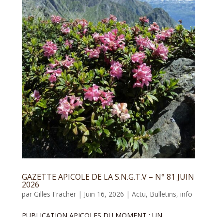
GAZETTE APICOLE DE LA S.N.G.T.V – N° 81 JUIN
2026
par
Gilles Fracher
|
Juin 16, 2026
|
Actu
,
Bulletins
,
info
PUBLICATION APICOLES DU MOMENT : UN