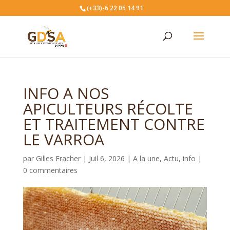
(+33)-6 22 05 14 91
INFO A NOS
APICULTEURS RÉCOLTE
ET TRAITEMENT CONTRE
LE VARROA
par
Gilles Fracher
|
Juil 6, 2026
|
A la une
,
Actu
,
info
|
0 commentaires