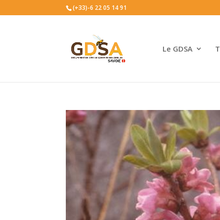
(+33)-6 22 05 14 91
Le GDSA
T