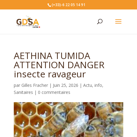
(+33)-6 22 05 14 91
AETHINA TUMIDA
ATTENTION DANGER
insecte ravageur
par
Gilles Fracher
|
Juin 25, 2026
|
Actu
,
info
,
Sanitaires
|
0 commentaires