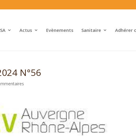
SA
Actus
Evènements
Sanitaire
Adhérer 
2024 N°56
ommentaires