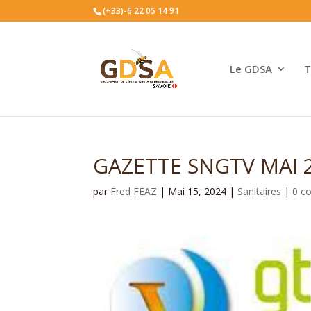
(+33)-6 22 05 14 91
Le GDSA
T
GAZETTE SNGTV MAI 
par
Fred FEAZ
|
Mai 15, 2024
|
Sanitaires
|
0 c