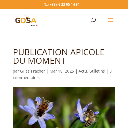
(+33)-6 22 05 14 91
PUBLICATION APICOLE
DU MOMENT
par
Gilles Fracher
|
Mar 18, 2025
|
Actu
,
Bulletins
|
0
commentaires