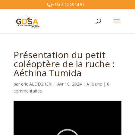
(+33)-6 22 05 14 91
Présentation du petit
coléoptère de la ruche :
Aéthina Tumida
par
eric ALDEGHERI
|
Avr 10, 2024
|
A la une
|
0
commentaires
Lecteur
vidéo