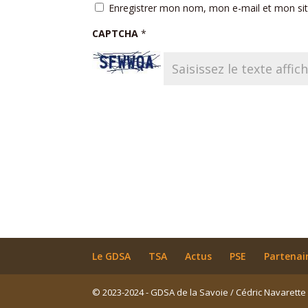
Enregistrer mon nom, mon e-mail et mon si
CAPTCHA
*
Le GDSA
TSA
Actus
PSE
Partenai
© 2023-2024 - GDSA de la Savoie / Cédric Navarette