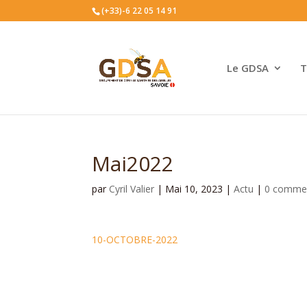
(+33)-6 22 05 14 91
Le GDSA
T
Mai2022
par
Cyril Valier
|
Mai 10, 2023
|
Actu
|
0 commen
10-OCTOBRE-2022