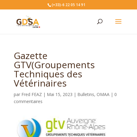
(+33)-6 22 05 14 91
Gazette
GTV(Groupements
Techniques des
Vétérinaires
par
Fred FEAZ
|
Mai 15, 2023
|
Bulletins
,
OMAA
|
0
commentaires