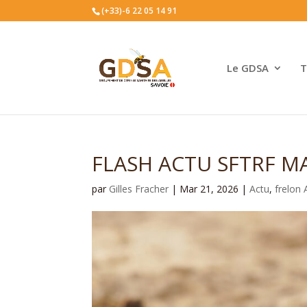
(+33)-6 22 05 14 91
Le GDSA
T
FLASH ACTU SFTRF M
par
Gilles Fracher
|
Mar 21, 2026
|
Actu
,
frelon 