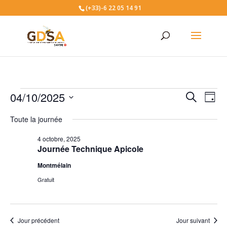
(+33)-6 22 05 14 91
Évènements
Recher
Nav
04/10/2025
Recherche
Jour
de
et
for
Sélectionnez
vu
naviga
Toute la journée
4
une
Év
de
date.
octobre,
4 octobre, 2025
vues
Journée Technique Apicole
2025
Évène
Montmélain
Gratuit
Jour précédent
Jour suivant