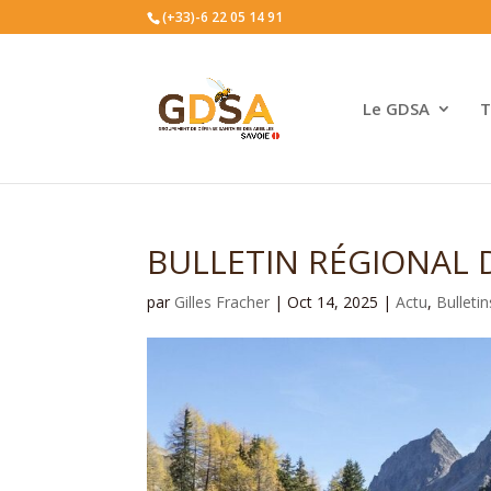
(+33)-6 22 05 14 91
Le GDSA
T
BULLETIN RÉGIONAL D
par
Gilles Fracher
|
Oct 14, 2025
|
Actu
,
Bulletin