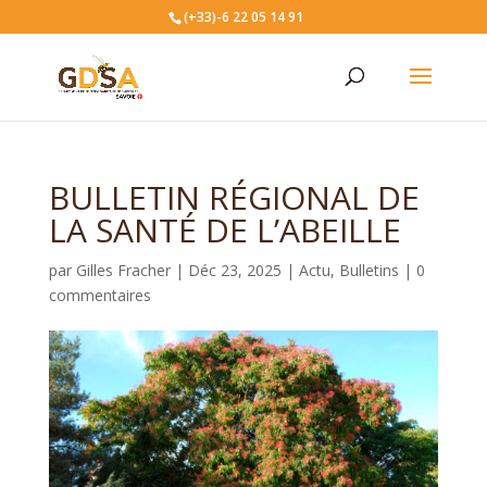
(+33)-6 22 05 14 91
BULLETIN RÉGIONAL DE
LA SANTÉ DE L’ABEILLE
par
Gilles Fracher
|
Déc 23, 2025
|
Actu
,
Bulletins
|
0
commentaires